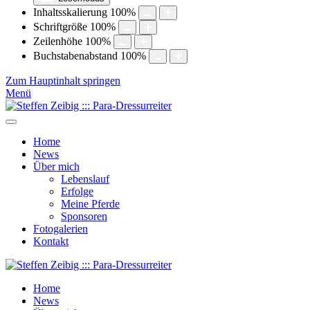
Inhaltsskalierung
100
%
Schriftgröße
100
%
Zeilenhöhe
100
%
Buchstabenabstand
100
%
Zum Hauptinhalt springen
Menü
Home
News
Über mich
Lebenslauf
Erfolge
Meine Pferde
Sponsoren
Fotogalerien
Kontakt
Home
News