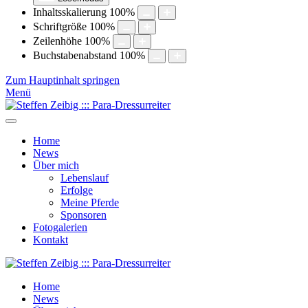
Inhaltsskalierung
100
%
Schriftgröße
100
%
Zeilenhöhe
100
%
Buchstabenabstand
100
%
Zum Hauptinhalt springen
Menü
Home
News
Über mich
Lebenslauf
Erfolge
Meine Pferde
Sponsoren
Fotogalerien
Kontakt
Home
News