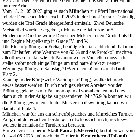
Platz 3 mit sehr ordentlichen Noten machten uns sehr zufrieden mit
unserer Arbeit.
Vom 18.-21.05.2023 ging es nach
München
zur Pferd International
mit der Deutschen Meisterschaft 2023 in der Para-Dressur. Erstmalig
wurden die Titel-Grade übergreifend ermittelt. Zwei Deutsche
Meistertitel wurden vergeben, nicht wie die Jahre zuvor 5.
Heidemarie Dresing wurde Deutscher Meister in den Grade I bis III
und Regine Mispelkamp in Grade IV und V.
Die Einlaufprüfung am Freitag benötigte ich tatsächlich mit Patamon
zum Einlaufen, eine Wertnote von 66 % und das Protokoll machten
allerdings sehr klar wie ich Patamon weiter Vorstellen muss. Ich
stellte sofort noch einige Dinge um und hatte direkt zur ersten
Wertungsprüfung am Samstag 71% erreiten können - und damit
Platz 2.
Sonntag in der Kür (zweite Wertungsprüfung), wollte ich noch
etwas besser werden. Durch noch gezielteres Abreiten vor der
Prüfung, gelang es mir Patamon optimal vorzubereiten und dies
dann auch in der Aufgabe zu präsentieren. Mit 76,9 % konnten wir
die Prüfung gewinnen. In der Meisterschaftswertung kamen wir
damit auf Platz 4.
München war für uns ein sehr erfolgreiches und lehrreiches Turnier.
Aufgrund der erzielten Leistungen entschloss ich mich, noch zwei
weitere internationale Turniere zu bereisen.
Ein weiteres Turnier in
Stadl Paura (Österreich)
bestritten wir vom
01. – 4.06.2023 und noch ein Turnier in
Kronenberg (Holland)