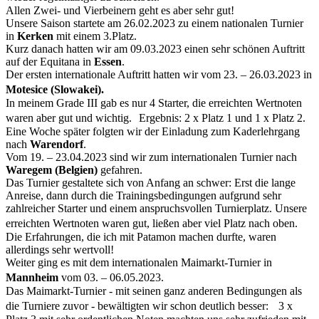
Allen Zwei- und Vierbeinern geht es aber sehr gut!
Unsere Saison startete am 26.02.2023 zu einem nationalen Turnier
in
Kerken
mit einem 3.Platz.
Kurz danach hatten wir am 09.03.2023 einen sehr schönen Auftritt
auf der Equitana in
Essen
.
Der ersten internationale Auftritt hatten wir vom 23. – 26.03.2023 in
Motesice (Slowakei).
In meinem Grade III gab es nur 4 Starter, die erreichten Wertnoten
waren aber gut und wichtig. Ergebnis: 2 x Platz 1 und 1 x Platz 2.
Eine Woche später folgten wir der Einladung zum Kaderlehrgang
nach
Warendorf
.
Vom 19. – 23.04.2023 sind wir zum internationalen Turnier nach
Waregem (Belgien)
gefahren.
Das Turnier gestaltete sich von Anfang an schwer: Erst die lange
Anreise, dann durch die Trainingsbedingungen aufgrund sehr
zahlreicher Starter und einem anspruchsvollen Turnierplatz. Unsere
erreichten Wertnoten waren gut, ließen aber viel Platz nach oben.
Die Erfahrungen, die ich mit Patamon machen durfte, waren
allerdings sehr wertvoll!
Weiter ging es mit dem internationalen Maimarkt-Turnier in
Mannheim
vom 03. – 06.05.2023.
Das Maimarkt-Turnier - mit seinen ganz anderen Bedingungen als
die Turniere zuvor - bewältigten wir schon deutlich besser: 3 x